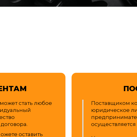
ЕНТАМ
ПО
может стать любое
Поставщиком ко
видуальный
юридическое л
ество
предпринимател
 договора.
осуществляется 
можете оставить