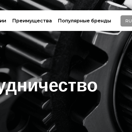
нии
Преимущества
Популярные бренды
RU
удничество