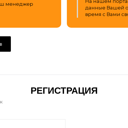
На нашем портал
наш менеджер
данные Вашей о
время с Вами св
в
РЕГИСТРАЦИЯ
к